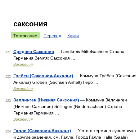
саксония
Толкование
Перевод
Книги
Средняя Саксония
— Landkreis Mittelsachsen Страна:
121
Германия Земля: Саксония …
Википедия
Гребен (Саксония-Анхальт)
— Коммуна Грёбен (Саксония
122
Анхальт) Gröben (Sachsen Anhalt) Герб …
Википедия
Зеллинген (Нижняя Саксония)
— Коммуна Зёллинген
123
(Нижняя Саксония) Söllingen (Niedersachsen) Страна
ГерманияГермания …
Википедия
Галле (Саксония-Анхальт)
— У этого термина существуют
124
и другие значения, см. Галле. Город Галле Halle (Saale)