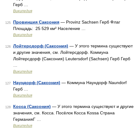
Герб …
Википедия
Провинция Саксония
— Provinz Sachsen Герб Флаг
125
Площадь: 25 529 км² Население …
Википедия
Лойтерсдорф (Саксония)
— У этого термина существуют
126
и другие значения, см. Лойтерсдорф. Коммуна
Лойтерсдорф (Саксония) Leutersdorf (Sachsen) Герб Герб
…
Википедия
Наундорф (Саксония)
— Коммуна Наундорф Naundorf
127
Герб …
Википедия
Косса (Саксония)
— У этого термина существуют и другие
128
значения, см. Косса. Посёлок Косса Kossa Страна
ГерманияГ …
Википедия